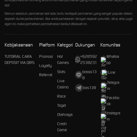
slot.
Namun sebelum permainan slot ada, tentu terdapat permainan yang sangat populer dalam
sejarah dunia pertaruhanan. Jika anda penasaran dengan sejarah provider, situs, atau juga
agen ini, maka perhatikan pembahasan berikut dibawah ini.
Kebijaksanaan
Platform
Kategori
Dukungan
Komunitas
TUTORIAL CARA
Promosi
Hot
+628592
Whatsa
DEPOSIT VIA QRIS
Games
2538231
pp
Loyalty
Slots
bosss13
Line
Referral
8
Live
Telegra
Casino
bos138
m
Race
Facebo
ok
Togel
Instagra
Olahraga
m
Crash
Game