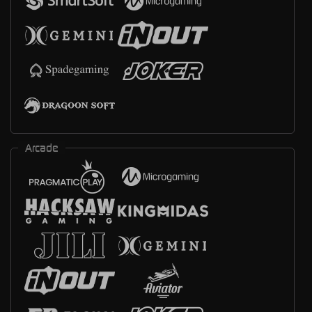
Arcade