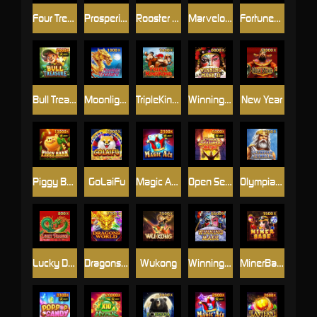
Four Treasures
Prosperity Tiger
Rooster In Love
MarvelousIV
FortuneHorse
Bull Treasure
Moonlight Treasure
TripleKingKong
Winning Mask II
New Year
Piggy Bank
GoLaiFu
Magic Ace
Open Sesame Mega
Olympian Temple
Lucky Dragons
DragonsWorld
Wukong
Winning Mask
MinerBabe