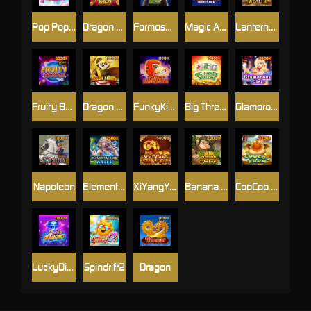
Pop Pop Candy
Dragon Soar - Hyper Wild
Formosa Bear
Magic Ace WILD LOCK
LanternWealth
Fruity Bonanza
Dragon Warrior
FunkyKingKong
Big Three Dragons
Glamorous Girl
Napoleon
Elemental Link Water
XiYangYang
Banana Saga
CooCoo Farm
LuckyDiamond
Spindrift2
Dragon