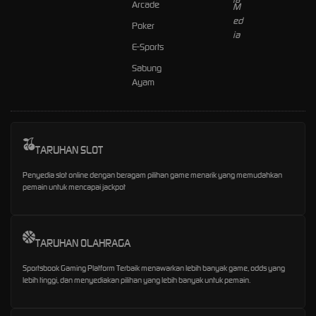
Arcade
Poker
E-Sports
Sabung
Ayam
TARUHAN SLOT
Penyedia slot online dengan beragam pilihan game menarik yang memudahkan
pemain untuk mencapai jackpot
TARUHAN OLAHRAGA
Sportsbook Gaming Platform Terbaik menawarkan lebih banyak game, odds yang
lebih tinggi, dan menyediakan pilihan yang lebih banyak untuk pemain.