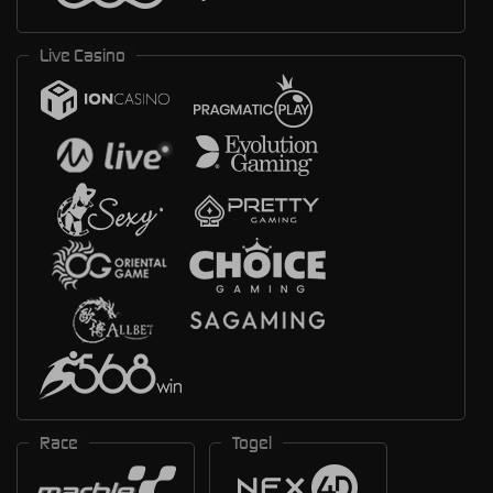
Live Casino
Race
Togel