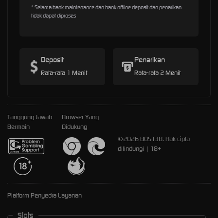
* Selama bank maintenance dan bank offline deposit dan penarikan
tidak dapat diproses
Deposit
Penarikan
Rata-rata 1 Menit
Rata-rata 2 Menit
Tanggung Jawab
Browser Yang
Bermain
Didukung
©2026 BOS138. Hak cipta
dilindungi | 18+
Platform Penyedia Layanan
Slots