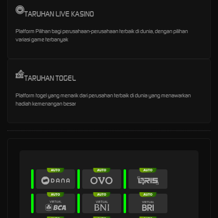
TARUHAN LIVE KASINO
Platform Pilihan bagi perusahaan-perusahaan terbaik di dunia, dengan pilihan
variasi game terbanyak
TARUHAN TOGEL
Platform togel yang menarik dari perusahan terbaik di dunia yang menawarkan
hadiah kemenangan besar