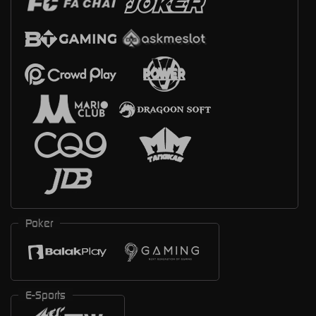
Poker
E-Sports