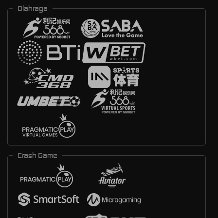
Olahraga
Crash Game