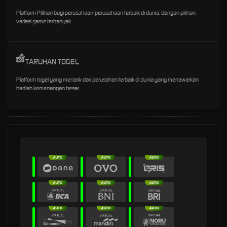
Platform Pilihan bagi perusahaan-perusahaan terbaik di dunia, dengan pilihan
variasi game terbanyak
TARUHAN TOGEL
Platform togel yang menarik dari perusahan terbaik di dunia yang menawarkan
hadiah kemenangan besar