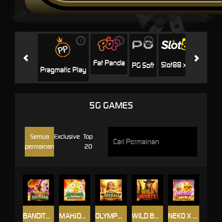
i
i
i
i
i
Facha
Fat Panda
Slot88 x PP
PG Soft
Pragmatic Play
5G GAMES
Semua
Exclusive
Top
permainan
20
BANDITO RETURNS
MAHJONG 5 DRAGONS
OLYMPUS APOLLO
WILD BOUNTY
NEKO X NEKO