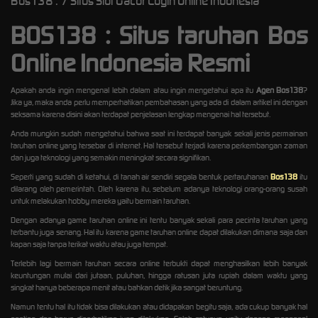
Bos138 : 7 Situs Slot Gacor Login Online Indonesia
BOS138 : Situs taruhan Bos
Online Indonesia Resmi
Apakah anda ingin mengenal lebih dalam atau ingin mengetahui apa itu
Agen Bos138
?
Jika ya, maka anda perlu memperhatikan pembahasan yang ada di dalam artikel ini dengan
seksama karena disini akan terdapat penjelasan lengkap mengenai hal tersebut.
Anda mungkin sudah mengetahui bahwa saat ini terdapat banyak sekali jenis permainan
taruhan online yang tersebar di internet. Hal tersebut terjadi karena perkembangan zaman
dan juga teknologi yang semakin meningkat secara signifikan.
Seperti yang sudah di ketahui, di tanah air sendiri segala bentuk pertaruhanan
Bos138
itu
dilarang oleh pemerintah. Oleh karena itu, sebelum adanya teknologi orang-orang susah
untuk melakukan hobby mereka yaitu bermain taruhan.
Dengan adanya game taruhan online ini tentu banyak sekali para pecinta taruhan yang
terbantu juga senang. Hal itu karena game taruhan online dapat dilakukan dimana saja dan
kapan saja tanpa terikat waktu atau juga tempat.
Terlebih lagi bermain taruhan secara online terbukti dapat menghasilkan lebih banyak
keuntungan mulai dari jutaan, puluhan, hingga ratusan juta rupiah dalam waktu yang
singkat hanya beberapa menit atau bahkan detik jika sangat beruntung.
Namun tentu hal itu tidak bisa dilakukan atau didapakan begitu saja, ada cukup banyak hal